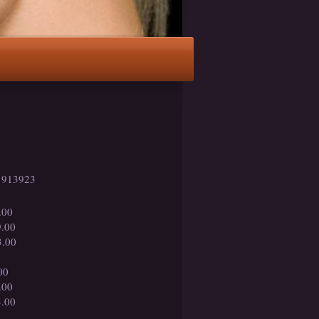
 913923
.00
00
00
00
00
00