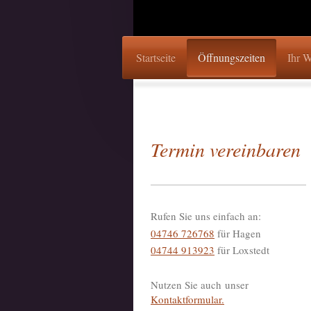
Startseite
Öffnungszeiten
Ihr W
Termin vereinbaren
Rufen Sie uns einfach an:
04746 726768
für Hagen
04744 913923
für Loxstedt
Nutzen Sie auch unser
Kontaktformular.